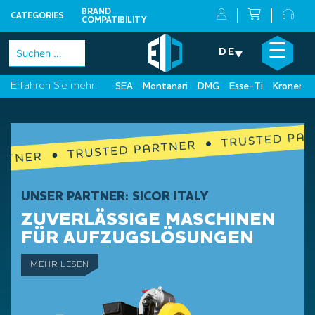
BRAND
CATEGORIES
COMPATIBILITY
Skip
×
☰
Suchen
DE
to
nach:
content
Erfahren Sie mehr:
SEA
Montanari
DMG
Esse-Ti
Kronenbe
UNSER PARTNER: SICOR ITALY
ZUVERLÄSSIGE MASCHINEN
FÜR AUFZUGSLÖSUNGEN
MEHR LESEN