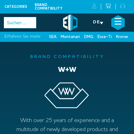
BRAND
CATEGORIES
COMPATIBILITY
Skip
×
☰
Suchen
DE
to
nach:
content
Erfahren Sie mehr:
SEA
Montanari
DMG
Esse-Ti
Kronenbe
BRAND COMPATIBILITY
W+W
With over 25 years of experience and a
multitude of newly developed products and