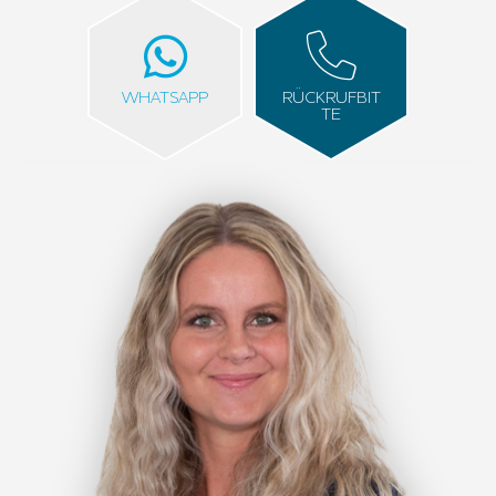
WHATSAPP
RÜCKRUFBIT
TE