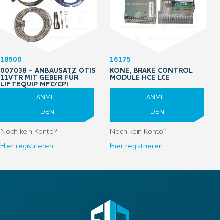
18500
16175
007038 – ANBAUSATZ OTIS
KONE, BRAKE CONTROL
11VTR MIT GEBER FÜR
MODULE HCE LCE
LIFTEQUIP MFC/CPI
ANMEL
ANMEL
DEN
DEN
Noch kein Konto?
Noch kein Konto?
Hier registrieren.
Hier registrieren.