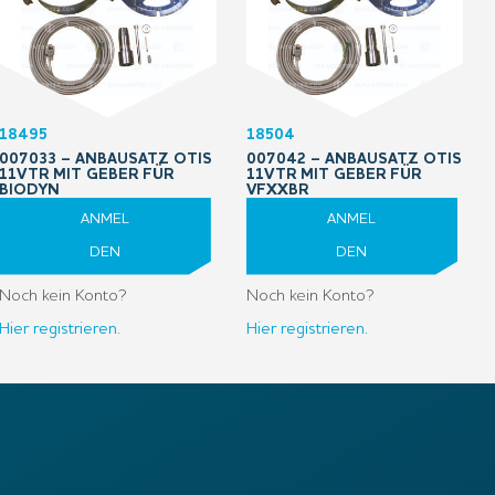
18495
18504
007033 – ANBAUSATZ OTIS
007042 – ANBAUSATZ OTIS
11VTR MIT GEBER FÜR
11VTR MIT GEBER FÜR
BIODYN
VFXXBR
ANMEL
ANMEL
DEN
DEN
Noch kein Konto?
Noch kein Konto?
Hier registrieren.
Hier registrieren.