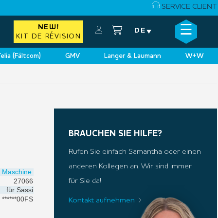
SERVICE CLIENT
☰
NEW!
×
DE
KIT DE RÉVISION
elia (Fältcom)
GMV
Langer & Laumann
W+W
BRAUCHEN SIE HILFE?
Rufen Sie einfach Samantha oder einen
anderen Kollegen an. Wir sind immer
Maschine
27066
für Sie da!
für
Sassi
******00FS
Kontakt aufnehmen