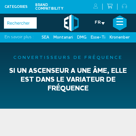
BRAND
CATEGORIES
COMPATIBILITY
Skip
×
☰
Rechercher :
FR
to
content
En savoir plus :
SEA
Montanari
DMG
Esse-Ti
Kronenberg
CONVERTISSEURS DE FRÉQUENCE
SI UN ASCENSEUR A UNE ÂME, ELLE
EST DANS LE VARIATEUR DE
FRÉQUENCE