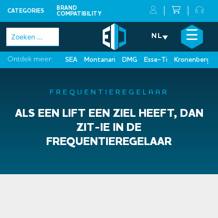
BRAND
CATEGORIES
COMPATIBILITY
Skip
×
☰
Zoeken
NL
to
naar:
content
Ontdek meer:
SEA
Montanari
DMG
Esse-Ti
Kronenberg
FREQUENTIEREGELAAR
ALS EEN LIFT EEN ZIEL HEEFT, DAN
ZIT-IE IN DE
FREQUENTIEREGELAAR