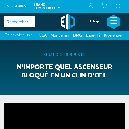
BRAND
CATEGORIES
COMPATIBILITY
Skip
×
☰
Rechercher :
FR
to
content
En savoir plus :
SEA
Montanari
DMG
Esse-Ti
Kronenberg
GUIDE BRAKE
N’IMPORTE QUEL ASCENSEUR
BLOQUÉ EN UN CLIN D’ŒIL