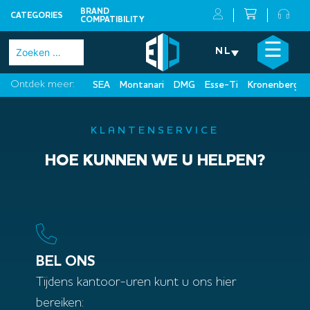
BRAND
CATEGORIES
COMPATIBILITY
Skip
×
☰
Zoeken
NL
to
naar:
content
Ontdek meer:
SEA
Montanari
DMG
Esse-Ti
Kronenberg
KLANTENSERVICE
HOE KUNNEN WE U HELPEN?
BEL ONS
Tijdens kantoor-uren kunt u ons hier
bereiken: