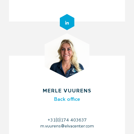
MERLE VUURENS
Back office
+31(0)174 403637
m.vuurens@elvacenter.com