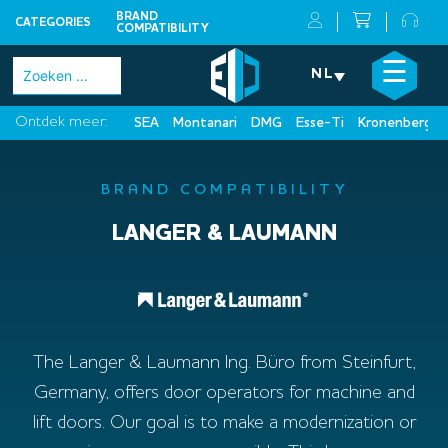
BRAND
CATEGORIES
COMPATIBILITY
Skip
×
☰
Zoeken
NL
to
naar:
content
Ontdek meer:
SEA
Montanari
DMG
Esse-Ti
Kronenberg
BRAND COMPATIBILITY
LANGER & LAUMANN
The Langer & Laumann Ing. Büro from Steinfurt,
Germany, offers door operators for machine and
lift doors. Our goal is to make a modernization or